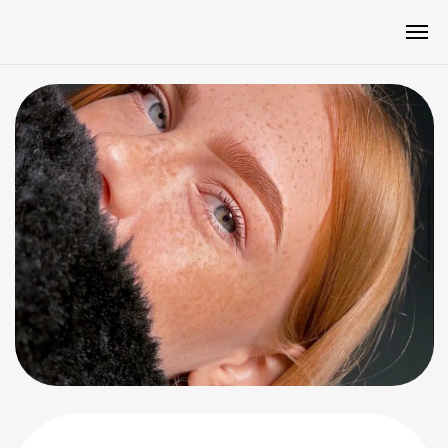
Мы верим: настоящая
красота рождается
там, где соединяются
профессионализм,
атмосфера и внимание