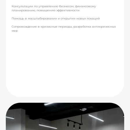
Консультации по управлению бизнесом, финансовому
планированию, повышению эффективности
Помощь в масштабировании и открытии новых локаций
Сопровождение в кризисные периоды, разработка антикризисных
мер